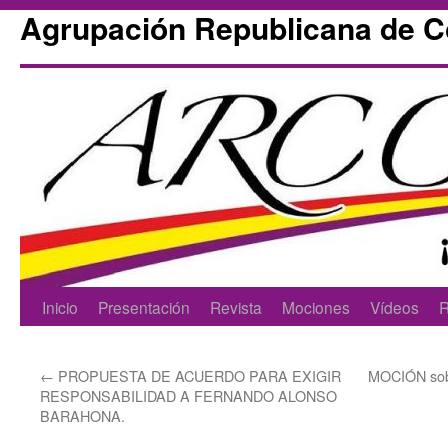
Agrupación Republicana de 
Skip
Inicio
Presentación
Revista
Mociones
Vídeos
R
to
←
PROPUESTA DE ACUERDO PARA EXIGIR
MOCIÓN so
content
RESPONSABILIDAD A FERNANDO ALONSO
BARAHONA.