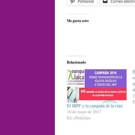
Pinterest
Correo electr
Me gusta esto:
Relacionado
E
e
i
d
2
E
El IRPF y la campaña de la cruz
10 de mayo de 2017
En «Noticias»