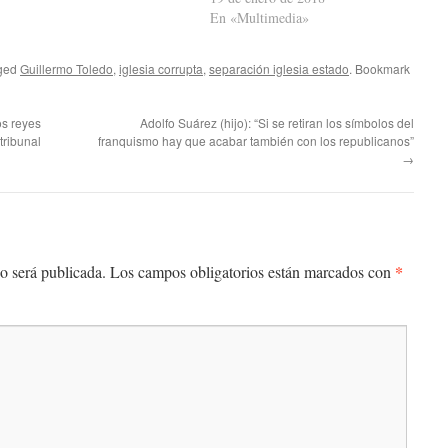
En «Multimedia»
ged
Guillermo Toledo
,
iglesia corrupta
,
separación iglesia estado
. Bookmark
os reyes
Adolfo Suárez (hijo): “Si se retiran los símbolos del
tribunal
franquismo hay que acabar también con los republicanos”
→
*
o será publicada.
Los campos obligatorios están marcados con