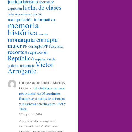
justicia
laicismo
libertad de
lucha de clases
expresión
lucha obrera
manifestación
manipulación informativa
memoria
histórica
moción
monarquía corrupta
mujer
PP fascista
PP corrupto
recortes
represión
República
separación de
Víctor
poderes
timocracia
Arrogante
Liliane Salvetat ( nacida Martínez
Orejas)
en
El Gobierno reconoce
por primera vez 63 asesinatos
franquistas a manos de la Policía
y la extrema derecha entre 1979 y
1983.
26 de junio de 2026
A ver si un día reconocen el
asesinato de mio tío Guillermo
Martínez Orejas que asesinaron en