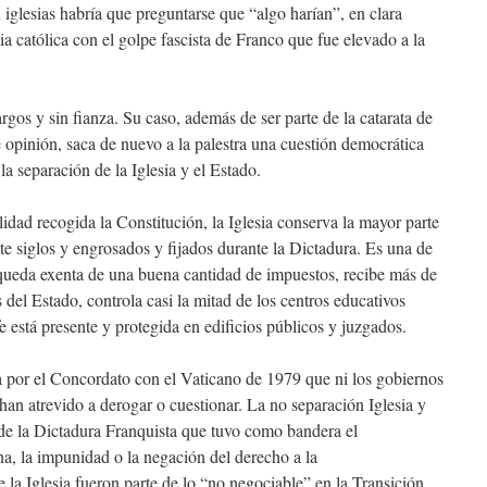
 iglesias habría que preguntarse que “algo harían”, en clara
ia católica con el golpe fascista de Franco que fue elevado a la
gos y sin fianza. Su caso, además de ser parte de la catarata de
 opinión, saca de nuevo a la palestra una cuestión democrática
la separación de la Iglesia y el Estado.
idad recogida la Constitución, la Iglesia conserva la mayor parte
te siglos y engrosados y fijados durante la Dictadura. Es una de
 queda exenta de una buena cantidad de impuestos, recibe más de
 del Estado, controla casi la mitad de los centros educativos
e está presente y protegida en edificios públicos y juzgados.
a por el Concordato con el Vaticano de 1979 que ni los gobiernos
an atrevido a derogar o cuestionar. La no separación Iglesia y
de la Dictadura Franquista que tuvo como bandera el
a, la impunidad o la negación del derecho a la
e la Iglesia fueron parte de lo “no negociable” en la Transición.