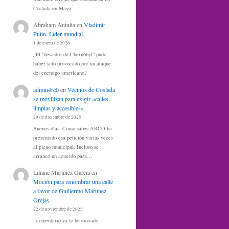
Coslada en Mayo…
Abraham Antuña
en
Vladímir
Putin. Líder mundial.
1 de enero de 2026
¿El "desastre de Chernóbyl" pudo
haber sido provocado por un ataque
del enemigo americano?
admin4rc0
en
Vecinos de Coslada
se movilizan para exigir «calles
limpias y accesibles».
29 de diciembre de 2025
Buenos días. Como sabes ARCO ha
presentado esa petición varias veces
al pleno municipal. Incluso se
arrancó un acuerdo para…
Liliane Martinez Garcia
en
Moción para renombrar una calle
a favor de Guillermo Martínez
Orejas.
22 de noviembre de 2025
l comentario ya lo he enviado