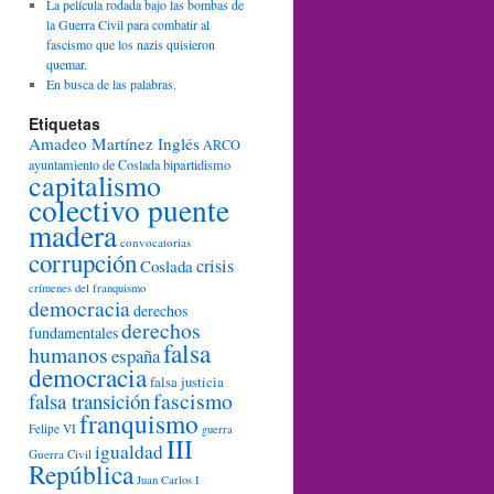
La película rodada bajo las bombas de
la Guerra Civil para combatir al
fascismo que los nazis quisieron
quemar.
En busca de las palabras.
Etiquetas
Amadeo Martínez Inglés
ARCO
ayuntamiento de Coslada
bipartidismo
capitalismo
colectivo puente
madera
convocatorias
corrupción
crisis
Coslada
crímenes del franquismo
democracia
derechos
derechos
fundamentales
falsa
humanos
españa
democracia
falsa justicia
fascismo
falsa transición
franquismo
Felipe VI
guerra
III
igualdad
Guerra Civil
República
Juan Carlos I