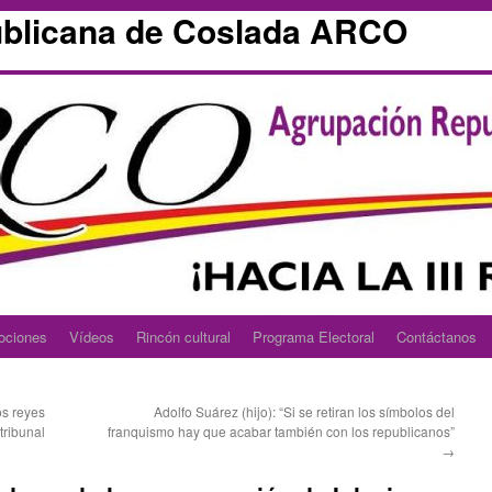
blicana de Coslada ARCO
ociones
Vídeos
Rincón cultural
Programa Electoral
Contáctanos
os reyes
Adolfo Suárez (hijo): “Si se retiran los símbolos del
tribunal
franquismo hay que acabar también con los republicanos”
→