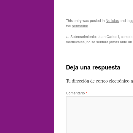
This entry was posted in
Noticias
and tag
the
permalink
.
←
Sobreseimiento: Juan Carlos I, como l
medievales, no se sentará jamás ante un 
Deja una respuesta
Tu dirección de correo electrónico n
Comentario
*