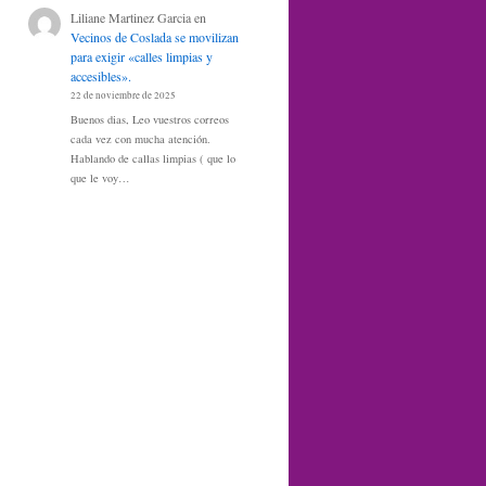
Liliane Martinez Garcia
en
Vecinos de Coslada se movilizan
para exigir «calles limpias y
accesibles».
22 de noviembre de 2025
Buenos dias, Leo vuestros correos
cada vez con mucha atención.
Hablando de callas limpias ( que lo
que le voy…