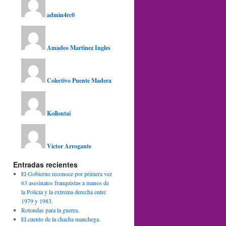
admin4rc0
Amadeo Martinez Ingles
Colectivo Puente Madera
Kollontai
Victor Arrogante
Entradas recientes
El Gobierno reconoce por primera vez
63 asesinatos franquistas a manos de
la Policía y la extrema derecha entre
1979 y 1983.
Rotondas para la guerra.
El cuento de la chacha manchega.