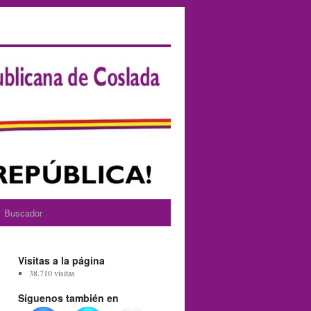
Buscador
Visitas a la página
38.710 visitas
Síguenos también en