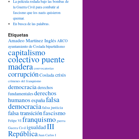
La película rodada bajo las bombas de
la Guerra Civil para combatir al
fascismo que los nazis quisieron
quemar.
En busca de las palabras.
Etiquetas
Amadeo Martínez Inglés
ARCO
ayuntamiento de Coslada
bipartidismo
capitalismo
colectivo puente
madera
convocatorias
corrupción
crisis
Coslada
crímenes del franquismo
democracia
derechos
derechos
fundamentales
falsa
humanos
españa
democracia
falsa justicia
fascismo
falsa transición
franquismo
Felipe VI
guerra
III
igualdad
Guerra Civil
República
Juan Carlos I