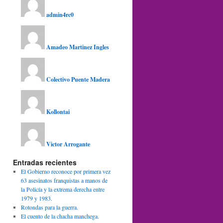
admin4rc0
Amadeo Martinez Ingles
Colectivo Puente Madera
Kollontai
Victor Arrogante
Entradas recientes
El Gobierno reconoce por primera vez
63 asesinatos franquistas a manos de
la Policía y la extrema derecha entre
1979 y 1983.
Rotondas para la guerra.
El cuento de la chacha manchega.