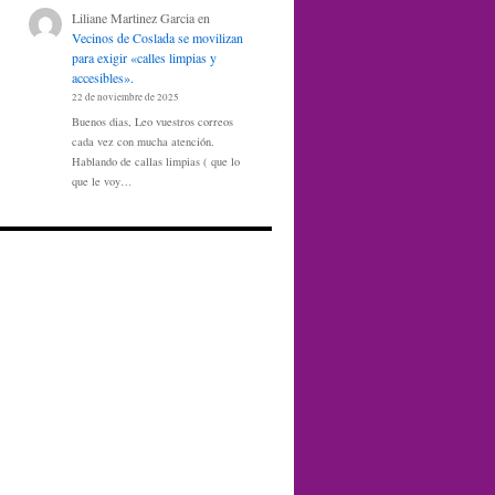
Liliane Martinez Garcia
en
Vecinos de Coslada se movilizan
para exigir «calles limpias y
accesibles».
22 de noviembre de 2025
Buenos dias, Leo vuestros correos
cada vez con mucha atención.
Hablando de callas limpias ( que lo
que le voy…