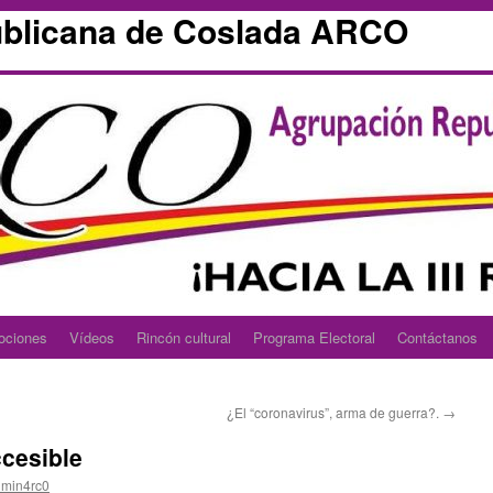
blicana de Coslada ARCO
ociones
Vídeos
Rincón cultural
Programa Electoral
Contáctanos
¿El “coronavirus”, arma de guerra?.
→
cesible
min4rc0