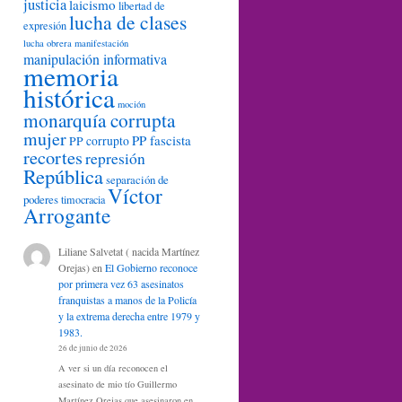
justicia
laicismo
libertad de
lucha de clases
expresión
lucha obrera
manifestación
manipulación informativa
memoria
histórica
moción
monarquía corrupta
mujer
PP fascista
PP corrupto
recortes
represión
República
separación de
Víctor
poderes
timocracia
Arrogante
Liliane Salvetat ( nacida Martínez
Orejas)
en
El Gobierno reconoce
por primera vez 63 asesinatos
franquistas a manos de la Policía
y la extrema derecha entre 1979 y
1983.
26 de junio de 2026
A ver si un día reconocen el
asesinato de mio tío Guillermo
Martínez Orejas que asesinaron en