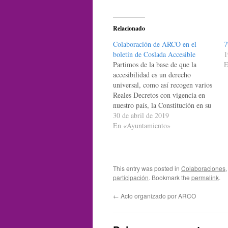
Relacionado
Colaboración de ARCO en el
7
boletín de Coslada Accesible
1
Partimos de la base de que la
E
accesibilidad es un derecho
universal, como así recogen varios
Reales Decretos con vigencia en
nuestro país, la Constitución en su
artículo 9 y La convención sobre
30 de abril de 2019
los derechos de las personas con
En «Ayuntamiento»
discapacidad aprobada en el año
2006 en la sede de Naciones…
This entry was posted in
Colaboraciones
participación
. Bookmark the
permalink
.
←
Acto organizado por ARCO