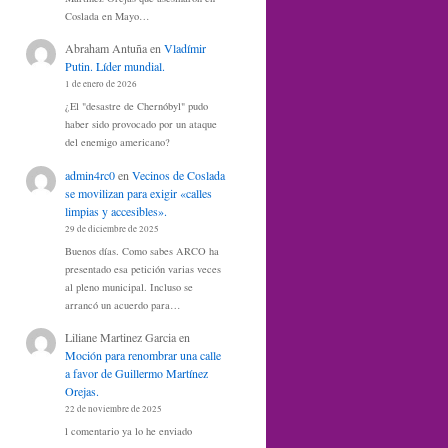
Coslada en Mayo…
Abraham Antuña
en
Vladímir
Putin. Líder mundial.
1 de enero de 2026
¿El "desastre de Chernóbyl" pudo
haber sido provocado por un ataque
del enemigo americano?
admin4rc0
en
Vecinos de Coslada
se movilizan para exigir «calles
limpias y accesibles».
29 de diciembre de 2025
Buenos días. Como sabes ARCO ha
presentado esa petición varias veces
al pleno municipal. Incluso se
arrancó un acuerdo para…
Liliane Martinez Garcia
en
Moción para renombrar una calle
a favor de Guillermo Martínez
Orejas.
22 de noviembre de 2025
l comentario ya lo he enviado