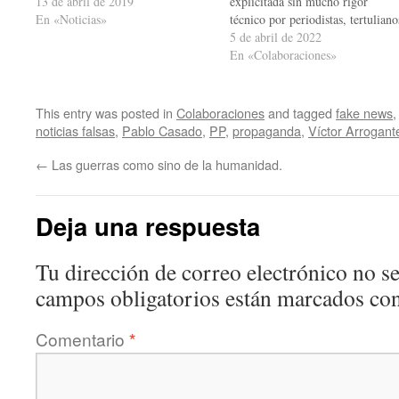
cubrir se encuentra, tal y como
13 de abril de 2019
explicitada sin mucho rigor
publicó El País, el riesgo de “una
En «Noticias»
técnico por periodistas, tertuliano
posible campaña de
y analistas de café, que coloca a
5 de abril de 2022
desinformación para alterar la
“la verdad como primera víctima
En «Colaboraciones»
voluntad del votante durante…
de la guerra”. Todo el mundo
propaga por ahí semejante
ocurrencia dialéctica que, sin
This entry was posted in
Colaboraciones
and tagged
fake news
duda, ha hecho fortuna como…
noticias falsas
,
Pablo Casado
,
PP
,
propaganda
,
Víctor Arrogant
←
Las guerras como sino de la humanidad.
Deja una respuesta
Tu dirección de correo electrónico no se
campos obligatorios están marcados co
Comentario
*