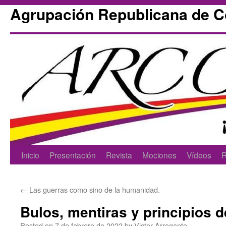
Agrupación Republicana de 
Skip
Inicio
Presentación
Revista
Mociones
Vídeos
R
to
←
Las guerras como sino de la humanidad.
content
Bulos, mentiras y principios 
Posted on
7 de febrero de 2022
by
Victor Arrogante